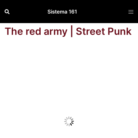
Saltar
Sistema 161
al
contenido
The red army | Street Punk