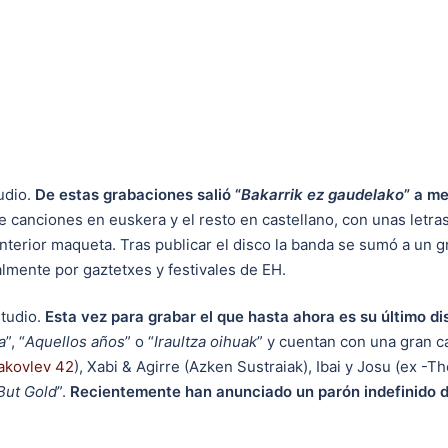
udio.
De estas grabaciones salió “
Bakarrik ez gaudelako
” a m
de canciones en euskera y el resto en castellano, con unas letr
anterior maqueta. Tras publicar el disco la banda se sumó a un 
lmente por gaztetxes y festivales de EH.
tudio.
Esta vez para grabar el que hasta ahora es su último di
a
”, “
Aquellos años
” o “
Iraultza oihuak
” y cuentan con una gran 
akovlev 42
), Xabi & Agirre (Azken Sustraiak), Ibai y Josu (ex -
But Gold
”.
Recientemente han anunciado un parón indefinido d