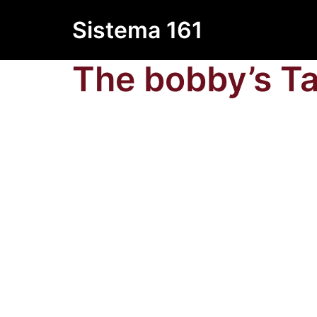
Saltar
Sistema 161
al
contenido
The bobby’s Ta