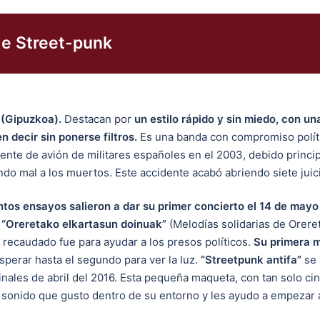
de Street-punk
 (Gipuzkoa).
Destacan por
un estilo rápido y sin miedo, con un
 decir sin ponerse filtros.
Es una banda con compromiso polít
dente de avión de militares españoles en el 2003, debido princi
ando mal a los muertos. Este accidente acabó abriendo siete jui
ntos ensayos salieron a dar su primer concierto el 14 de mayo
 “Oreretako elkartasun doinuak”
(Melodías solidarias de Orere
o recaudado fue para ayudar a los presos políticos.
Su primera m
sperar hasta el segundo para ver la luz.
“Streetpunk antifa”
se 
inales de abril del 2016. Esta pequeña maqueta, con tan solo ci
un sonido que gusto dentro de su entorno y les ayudo a empezar