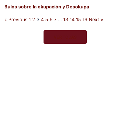
Bulos sobre la okupación y Desokupa
« Previous
1
2
3
4
5
6
7
…
13
14
15
16
Next »
VER TODAS