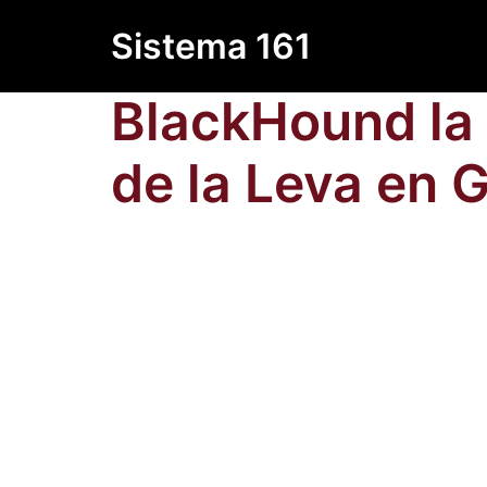
Saltar
Sistema 161
al
contenido
BlackHound la 
de la Leva en 