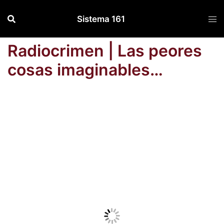
Saltar
Sistema 161
al
contenido
Radiocrimen | Las peores
cosas imaginables…