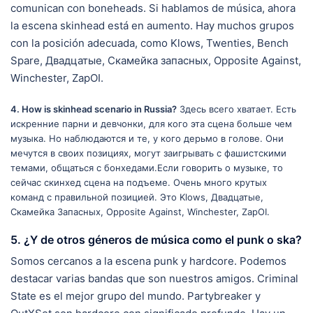
comunican con boneheads. Si hablamos de música, ahora
la escena skinhead está en aumento. Hay muchos grupos
con la posición adecuada, como Klows, Twenties, Bench
Spare, Двадцатые, Скамейка запасных, Opposite Against,
Winchester, ZapOI.
4. How is skinhead scenario in Russia?
Здесь всего хватает. Есть
искренние парни и девчонки, для кого эта сцена больше чем
музыка. Но наблюдаются и те, у кого дерьмо в голове. Они
мечутся в своих позициях, могут заигрывать с фашистскими
темами, общаться с бонхедами.Если говорить о музыке, то
сейчас скинхед сцена на подъеме. Очень много крутых
команд с правильной позицией. Это Klows, Двадцатые,
Скамейка Запасных, Opposite Against, Winchester, ZapOI.
5. ¿Y de otros géneros de música como el punk o ska?
Somos cercanos a la escena punk y hardcore. Podemos
destacar varias bandas que son nuestros amigos. Criminal
State es el mejor grupo del mundo. Partybreaker y