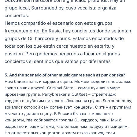
OutXSet son hardcore con significado profundo. Hay un
grupo local, Surrounded by, cuyo vocalista organiza
conciertos.
Hemos compartido el escenario con estos grupos
frecuentemente. En Rusia, hay conciertos donde se juntan
grupos de Oi, hardcore y punk. Estamos encantados de
tocar con los que están cerca nuestro en espíritu y
posición. Pero podemos negarnos a tocar en algunos
conciertos si sentimos que vamos por diferentes
5. And the scenario of other music genres such as punk or ska?
Нам близка панк и хардкор сцена. Можем выделить несколько
групп наших друзей. Criminal State – самая лучшая в мире
ирокезная группа. Partybreaker и OutXset – стрейтейдж
хардкор с глубоким смыслом. Локальная группа Surrounded by,
вокалист которой сам организует концерты. С этими группами
мы часто делили сцену. В России бывают смешанные
концерты, где собираются группы OI, хардкор, панк. Мы с
радостью играем с теми, кто близок нам по духу и позициям.
Но от некоторых концертов можем отказываться, если