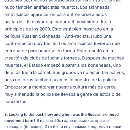
hubo también antifascistas muertos. Los skinheads
antirracistas aparecieron para enfrentarse a estos
bastardos. El mayor esplendor del movimiento fue a
principios de los 2000. Esto está bien mostrado en la
película Russian Skinheads – Anti-racists. Hubo una
confrontación muy fuerte. Los antirracistas tuvieron que
entrenarse para ponerse en forma. Esto resultó en la
creación de clubs de lucha y torneos. Después de muchas
muertes, el Estado empezó a parar a los boneheads, uno
de ellos fue a la cárcel. Sus grupos ya no están tan activos,
pero nosotros también tuvimos lo nuestro de la policía.
Empezaron a monitorear nuestra cultura más de cerca,
muy a menudo la policía se llevaba a gente de actos o de
conciertos.
8. Looking to the past: how and when was the Russian skinhead
movement born?
В начале 90х годов появились правые
скинхэды (бонхэды). Это были внушаемые и ведомые пешки