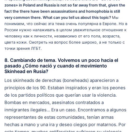
zones» in Poland and Russia is not so far away from that, given the
fact the there have been assassinations and homophobia is still
very common there. What can you tell us about this topic?
Мы
понимаем, что сейчас эта тема очень популярна в Европе. Но в
России нужно налаживать в целом уважительное отношение к
человеку как к личности, независимо от его пола, возраста,
цвета кожи. Смотреть на вопрос более широко, а не только с
точки зрения ЛГБТ.
8. Cambiando de tema. Volvemos un poco hacia el
pasado ¿Cómo nació y cuando el movimiento
Skinhead en Rusia?
Los skinheads de derechas (boneheads) aparecieron a
principios de los 90. Estaban inspirados y eran los peones
de los partidos políticos que querían usar la violencia.
Bombas en mercados, asesinatos contratados a
inmigrantes ilegales… Era un caso. Encontramos a algunos
representantes de estas comunidades, tenían armas
hechas a mano y una ira y deseo ciegos por matarnos. Por
este tiempo, muchos antifascistas sufrieron su violencia,