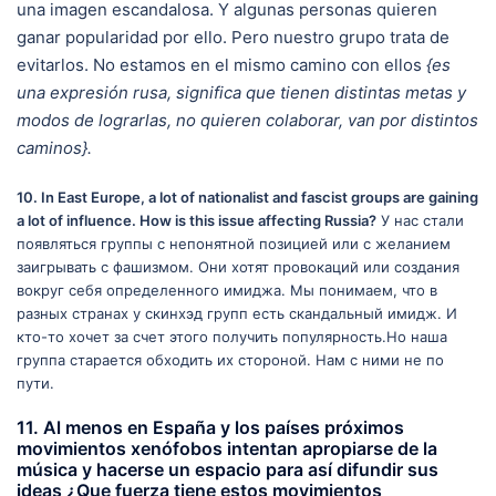
una imagen escandalosa. Y algunas personas quieren
ganar popularidad por ello. Pero nuestro grupo trata de
evitarlos. No estamos en el mismo camino con ellos
{es
una expresión rusa, significa que tienen distintas metas y
modos de lograrlas, no quieren colaborar, van por distintos
caminos}.
10. In East Europe, a lot of nationalist and fascist groups are gaining
a lot of influence. How is this issue affecting Russia?
У нас стали
появляться группы с непонятной позицией или с желанием
заигрывать с фашизмом. Они хотят провокаций или создания
вокруг себя определенного имиджа. Мы понимаем, что в
разных странах у скинхэд групп есть скандальный имидж. И
кто-то хочет за счет этого получить популярность.Но наша
группа старается обходить их стороной. Нам с ними не по
пути.
11. Al menos en España y los países próximos
movimientos xenófobos intentan apropiarse de la
música y hacerse un espacio para así difundir sus
ideas ¿Que fuerza tiene estos movimientos