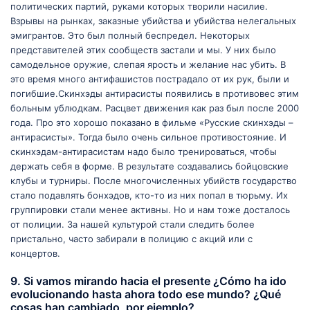
политических партий, руками которых творили насилие.
Взрывы на рынках, заказные убийства и убийства нелегальных
эмигрантов. Это был полный беспредел. Некоторых
представителей этих сообществ застали и мы. У них было
самодельное оружие, слепая ярость и желание нас убить. В
это время много антифашистов пострадало от их рук, были и
погибшие.Скинхэды антирасисты появились в противовес этим
больным ублюдкам. Расцвет движения как раз был после 2000
года. Про это хорошо показано в фильме «Русские скинхэды –
антирасисты». Тогда было очень сильное противостояние. И
скинхэдам-антирасистам надо было тренироваться, чтобы
держать себя в форме. В результате создавались бойцовские
клубы и турниры. После многочисленных убийств государство
стало подавлять бонхэдов, кто-то из них попал в тюрьму. Их
группировки стали менее активны. Но и нам тоже досталось
от полиции. За нашей культурой стали следить более
пристально, часто забирали в полицию с акций или с
концертов.
9. Si vamos mirando hacia el presente ¿Cómo ha ido
evolucionando hasta ahora todo ese mundo? ¿Qué
cosas han cambiado, por ejemplo?