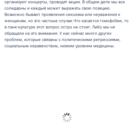
организуют концерты, проводят акции. В общем деле мы все
солидарны и каждый может выражать свою позицию.
Возможно бывают проявления сексизма или неуважения к
женщинам, но это частные случаи.Что касается гомофобии, то
в панк-культуре этот вопрос остро не стоит. Либо мы не
обращали на это внимания. У нас сейчас много других
проблем, которые связаны с политическими репрессиями,
социальным неравенством, низким уровнем медицины.