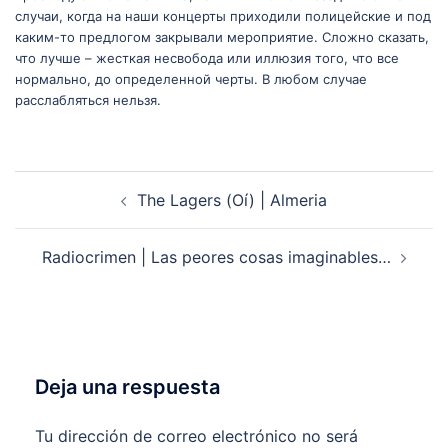
случаи, когда на наши концерты приходили полицейские и под
каким-то предлогом закрывали мероприятие. Сложно сказать,
что лучше – жесткая несвобода или иллюзия того, что все
нормально, до определенной черты. В любом случае
расслабляться нельзя.
Navegación
The Lagers (Oí) | Almeria
de
entradas
Radiocrimen | Las peores cosas imaginables…
Deja una respuesta
Tu dirección de correo electrónico no será