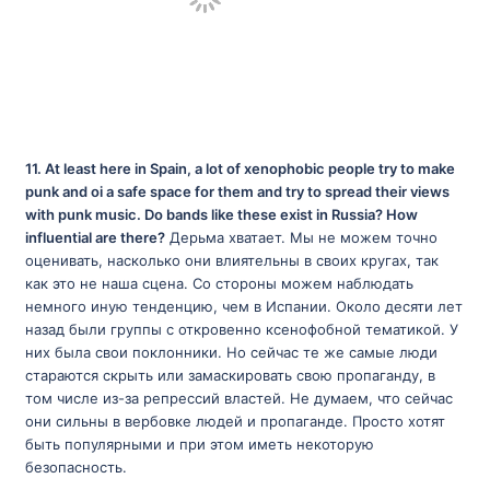
11. At least here in Spain, a lot of xenophobic people try to make
punk and oi a safe space for them and try to spread their views
with punk music. Do bands like these exist in Russia? How
influential are there?
Дерьма хватает. Мы не можем точно
оценивать, насколько они влиятельны в своих кругах, так
как это не наша сцена. Со стороны можем наблюдать
немного иную тенденцию, чем в Испании. Около десяти лет
назад были группы с откровенно ксенофобной тематикой. У
них была свои поклонники. Но сейчас те же самые люди
стараются скрыть или замаскировать свою пропаганду, в
том числе из-за репрессий властей. Не думаем, что сейчас
они сильны в вербовке людей и пропаганде. Просто хотят
быть популярными и при этом иметь некоторую
безопасность.