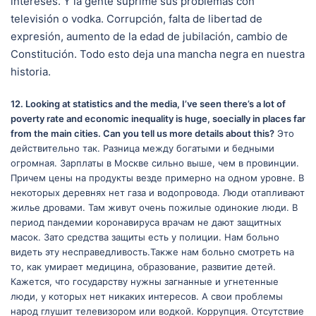
intereses. Y la gente suprime sus problemas con
televisión o vodka. Corrupción, falta de libertad de
expresión, aumento de la edad de jubilación, cambio de
Constitución. Todo esto deja una mancha negra en nuestra
historia.
12. Looking at statistics and the media, I’ve seen there’s a lot of
poverty rate and economic inequality is huge, soecially in places far
from the main cities. Can you tell us more details about this?
Это
действительно так. Разница между богатыми и бедными
огромная. Зарплаты в Москве сильно выше, чем в провинции.
Причем цены на продукты везде примерно на одном уровне. В
некоторых деревнях нет газа и водопровода. Люди отапливают
жилье дровами. Там живут очень пожилые одинокие люди. В
период пандемии коронавируса врачам не дают защитных
масок. Зато средства защиты есть у полиции. Нам больно
видеть эту несправедливость.Также нам больно смотреть на
то, как умирает медицина, образование, развитие детей.
Кажется, что государству нужны загнанные и угнетенные
люди, у которых нет никаких интересов. А свои проблемы
народ глушит телевизором или водкой. Коррупция. Отсутствие