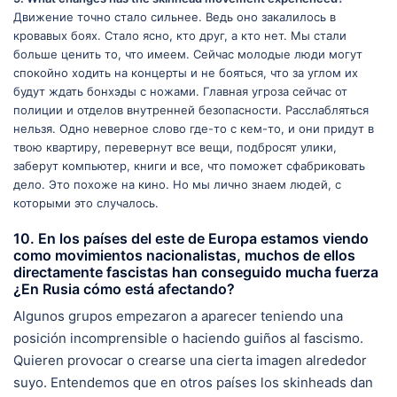
Движение точно стало сильнее. Ведь оно закалилось в
кровавых боях. Стало ясно, кто друг, а кто нет. Мы стали
больше ценить то, что имеем. Сейчас молодые люди могут
спокойно ходить на концерты и не бояться, что за углом их
будут ждать бонхэды с ножами. Главная угроза сейчас от
полиции и отделов внутренней безопасности. Расслабляться
нельзя. Одно неверное слово где-то с кем-то, и они придут в
твою квартиру, перевернут все вещи, подбросят улики,
заберут компьютер, книги и все, что поможет сфабриковать
дело. Это похоже на кино. Но мы лично знаем людей, с
которыми это случалось.
10. En los países del este de Europa estamos viendo
como movimientos nacionalistas, muchos de ellos
directamente fascistas han conseguido mucha fuerza
¿En Rusia cómo está afectando?
Algunos grupos empezaron a aparecer teniendo una
posición incomprensible o haciendo guiños al fascismo.
Quieren provocar o crearse una cierta imagen alrededor
suyo. Entendemos que en otros países los skinheads dan