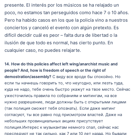
presente. El interés por los músicos se ha relajado un
poco, no estamos tan perseguidos como hace 7 o 10 años.
Pero ha habido casos en los que la policía vino a nuestros
conciertos y canceló el evento con algún pretexto. Es
difícil decidir cuál es peor – falta dura de libertad o la
ilusión de que todo es normal, has cierto punto. En
cualquier caso, no puedes relajarte.
14. How do this policies affect left wing/anarchist music and
people? And, how is freedom of speech or the right of
demostration/assembly?
С виду все вроде бы спокойно. Но
если ты начнешь говорить то, что неугодно, или лезть туда,
куда не надо, тебе очень быстро укажут на твое место. Сейчас
ужесточились правила по собраниям и митингам, на все
нужно разрешение, люди должны быть с открытыми лицами
(так полиция сможет тебя опознать). Если даже митинг
согласуют, ты все равно под присмотром властей. Даже на
небольших провинциальных акциях присутствует
полиция.Интерес к музыкантам немного спал, сейчас нас
преследуют не так сильно, как 7 или 10 лет назад. Но бывали