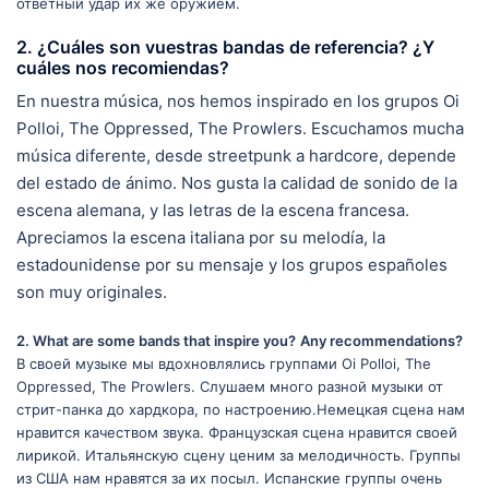
ответный удар их же оружием.
2. ¿Cuáles son vuestras bandas de referencia? ¿Y
cuáles nos recomiendas?
En nuestra música, nos hemos inspirado en los grupos Oi
Polloi, The Oppressed, The Prowlers. Escuchamos mucha
música diferente, desde streetpunk a hardcore, depende
del estado de ánimo. Nos gusta la calidad de sonido de la
escena alemana, y las letras de la escena francesa.
Apreciamos la escena italiana por su melodía, la
estadounidense por su mensaje y los grupos españoles
son muy originales.
2. What are some bands that inspire you?
Any recommendations?
В своей музыке мы вдохновлялись группами Oi Polloi, The
Oppressed, The Prowlers. Слушаем много разной музыки от
стрит-панка до хардкора, по настроению.Немецкая сцена нам
нравится качеством звука. Французская сцена нравится своей
лирикой. Итальянскую сцену ценим за мелодичность. Группы
из США нам нравятся за их посыл. Испанские группы очень