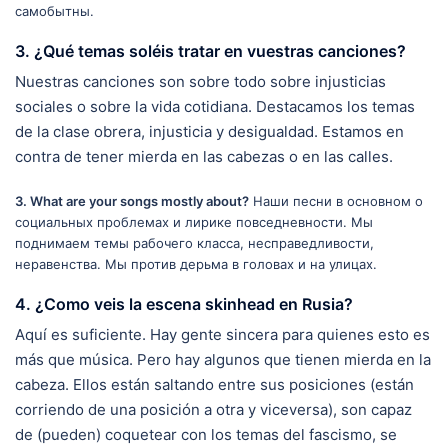
самобытны.
3. ¿Qué temas soléis tratar en vuestras canciones?
Nuestras canciones son sobre todo sobre injusticias
sociales o sobre la vida cotidiana. Destacamos los temas
de la clase obrera, injusticia y desigualdad. Estamos en
contra de tener mierda en las cabezas o en las calles.
3. What are your songs mostly about?
Наши песни в основном о
социальных проблемах и лирике повседневности. Мы
поднимаем темы рабочего класса, несправедливости,
неравенства. Мы против дерьма в головах и на улицах.
4. ¿Como veis la escena skinhead en Rusia?
Aquí es suficiente. Hay gente sincera para quienes esto es
más que música. Pero hay algunos que tienen mierda en la
cabeza. Ellos están saltando entre sus posiciones (están
corriendo de una posición a otra y viceversa), son capaz
de (pueden) coquetear con los temas del fascismo, se