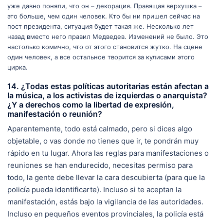
уже давно поняли, что он – декорация. Правящая верхушка –
это больше, чем один человек. Кто бы ни пришел сейчас на
пост президента, ситуация будет такая же. Несколько лет
назад вместо него правил Медведев. Изменений не было. Это
настолько комично, что от этого становится жутко. На сцене
один человек, а все остальное творится за кулисами этого
цирка.
14. ¿Todas estas políticas autoritarias están afectan a
la música, a los activistas de izquierdas o anarquista?
¿Y a derechos como la libertad de expresión,
manifestación o reunión?
Aparentemente, todo está calmado, pero si dices algo
objetable, o vas donde no tienes que ir, te pondrán muy
rápido en tu lugar. Ahora las reglas para manifestaciones o
reuniones se han endurecido, necesitas permiso para
todo, la gente debe llevar la cara descubierta (para que la
policía pueda identificarte). Incluso si te aceptan la
manifestación, estás bajo la vigilancia de las autoridades.
Incluso en pequeños eventos provinciales, la policía está