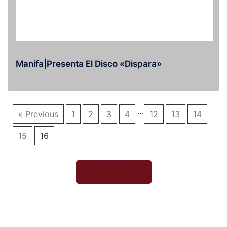
Manifa|Presenta El Disco «Dispara»
…
« Previous
1
2
3
4
12
13
14
15
16
VER TODAS