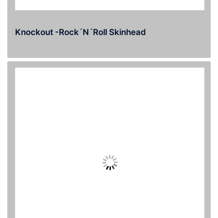
Knockout -Rock´n´roll Skinhead