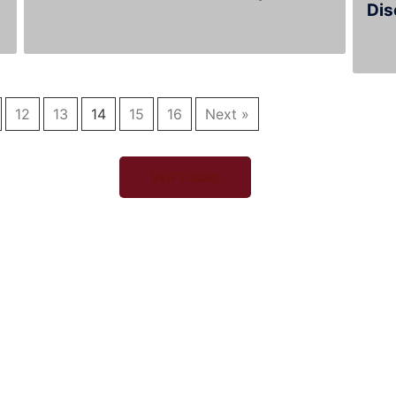
Dis
12
13
14
15
16
Next »
VER TODAS