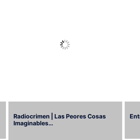
Radiocrimen | Las Peores Cosas
Ent
Imaginables…